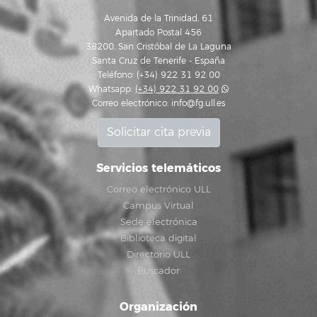
Avenida de la Trinidad, 61
Apartado Postal 456
38200, San Cristóbal de La Laguna
Santa Cruz de Tenerife - España
Teléfono: (+34) 922 31 92 00
Whatsapp:
(+34) 922 31 92 00
Correo electrónico:
info@fg.ull.es
Solicitar cita previa
Servicios telemáticos
Correo electrónico ULL
Campus Virtual
Sede electrónica
Biblioteca digital
Directorio ULL
Buscador
Organización