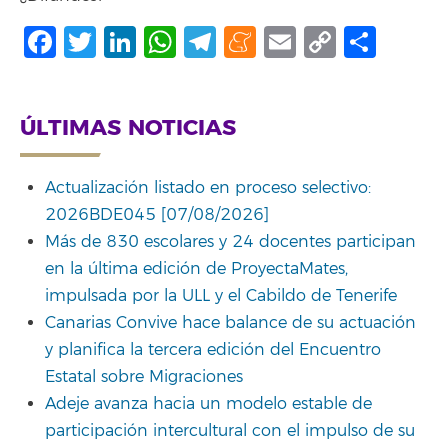
Facebook
Twitter
LinkedIn
WhatsApp
Telegram
Meneame
Email
Copy
Comp
Link
ÚLTIMAS NOTICIAS
Actualización listado en proceso selectivo:
2026BDE045 [07/08/2026]
Más de 830 escolares y 24 docentes participan
en la última edición de ProyectaMates,
impulsada por la ULL y el Cabildo de Tenerife
Canarias Convive hace balance de su actuación
y planifica la tercera edición del Encuentro
Estatal sobre Migraciones
Adeje avanza hacia un modelo estable de
participación intercultural con el impulso de su