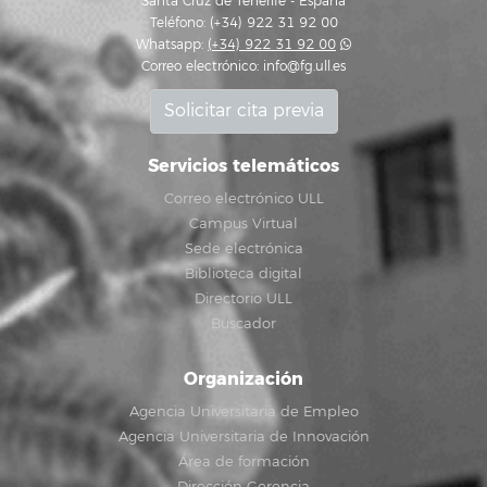
Santa Cruz de Tenerife - España
Teléfono: (+34) 922 31 92 00
Whatsapp:
(+34) 922 31 92 00
Correo electrónico:
info@fg.ull.es
Solicitar cita previa
Servicios telemáticos
Correo electrónico ULL
Campus Virtual
Sede electrónica
Biblioteca digital
Directorio ULL
Buscador
Organización
Agencia Universitaria de Empleo
Agencia Universitaria de Innovación
Área de formación
Dirección Gerencia