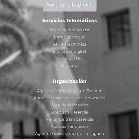
Solicitar cita previa
Servicios telemáticos
Correo electrónico ULL
Campus Virtual
Sede electrónica
Biblioteca digital
Directorio ULL
Buscador
Organización
Agencia Universitaria de Empleo
Agencia Universitaria de Innovación
Área de formación
Dirección Gerencia
Portal de transparencia
Noticias Fundación
Agenda Universidad de La Laguna