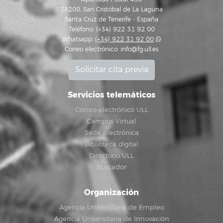
38200, San Cristóbal de La Laguna
Santa Cruz de Tenerife - España
Teléfono: (+34) 922 31 92 00
Whatsapp:
(+34) 922 31 92 00
Correo electrónico:
info@fg.ull.es
Solicitar cita previa
Servicios telemáticos
Correo electrónico ULL
Campus Virtual
Sede electrónica
Biblioteca digital
Directorio ULL
Buscador
Organización
Agencia Universitaria de Empleo
Agencia Universitaria de Innovación