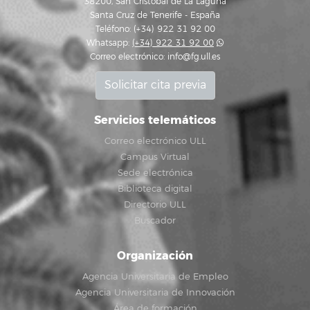
38200, San Cristóbal de La Laguna
Santa Cruz de Tenerife - España
Teléfono: (+34) 922 31 92 00
Whatsapp:
(+34) 922 31 92 00
Correo electrónico:
info@fg.ull.es
Solicitar cita previa
Servicios telemáticos
Correo electrónico ULL
Campus Virtual
Sede electrónica
Biblioteca digital
Directorio ULL
Buscador
Organización
Agencia Universitaria de Empleo
Agencia Universitaria de Innovación
Área de formación