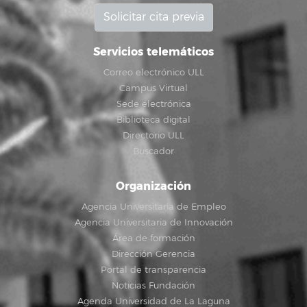
Solicitar cita previa
Servicios telemáticos
Correo electrónico ULL
Campus Virtual
Sede electrónica
Biblioteca digital
Directorio ULL
Buscador
Organización
Agencia Universitaria de Empleo
Agencia Universitaria de Innovación
Área de formación
Dirección Gerencia
Portal de transparencia
Noticias Fundación
Agenda Universidad de La Laguna