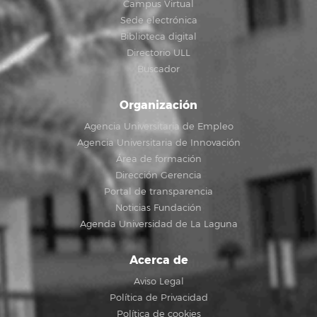
Campus Virtual
Sede electrónica
Biblioteca digital
Directorio ULL
Buscador
Organización
Agencia Universitaria de Empleo
Agencia Universitaria de Innovación
Área de formación
Dirección Gerencia
Portal de transparencia
Noticias Fundación
Agenda Universidad de La Laguna
Acerca de
Aviso Legal
Política de Privacidad
Política de cookies