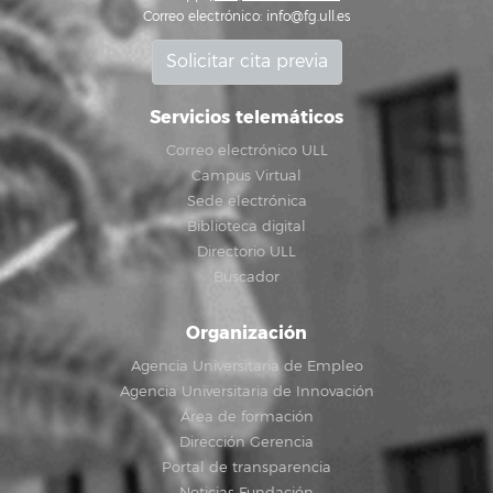
Correo electrónico:
info@fg.ull.es
Solicitar cita previa
Servicios telemáticos
Correo electrónico ULL
Campus Virtual
Sede electrónica
Biblioteca digital
Directorio ULL
Buscador
Organización
Agencia Universitaria de Empleo
Agencia Universitaria de Innovación
Área de formación
Dirección Gerencia
Portal de transparencia
Noticias Fundación