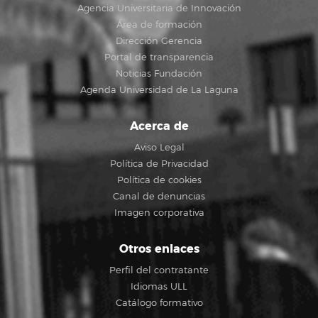
Agencia Universitaria de Innovación
Área de formación
Dirección Gerencia
Portal de transparencia
Noticias Fundación
Agenda Universidad de La Laguna
Acerca de
Aviso Legal
Política de Privacidad
Política de cookies
Canal de denuncias
Imagen corporativa
Otros enlaces
Perfil del contratante
Idiomas ULL
Catálogo formativo