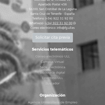
Apartado Postal 456
38200, San Cristóbal de La Laguna
Santa Cruz de Tenerife - España
Teléfono: (+34) 922 31 92 00
Whatsapp:
(+34) 922 31 92 00
Correo electrónico:
info@fg.ull.es
Solicitar cita previa
Servicios telemáticos
Correo electrónico ULL
Campus Virtual
Sede electrónica
Biblioteca digital
Directorio ULL
Buscador
Organización
Agencia Universitaria de Empleo