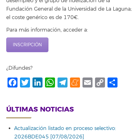
desempleo y el grupo de fidelización de la
Fundación General de la Universidad de La Laguna;
el coste genérico es de 170€.
Para más información, acceder a:
INSCRIPCIÓN
¿Difundes?
Facebook
Twitter
LinkedIn
WhatsApp
Telegram
Meneame
Email
Copy
Comp
Link
ÚLTIMAS NOTICIAS
Actualización listado en proceso selectivo:
2026BDE045 [07/08/2026]