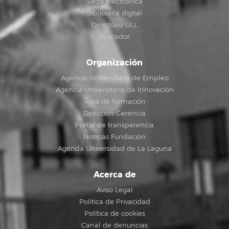
Sede electrónica
Biblioteca digital
Directorio ULL
Buscador
Organización
Agencia Universitaria de Empleo
Agencia Universitaria de Innovación
Área de formación
Dirección Gerencia
Portal de transparencia
Noticias Fundación
Agenda Universidad de La Laguna
Acerca de
Aviso Legal
Política de Privacidad
Política de cookies
Canal de denuncias