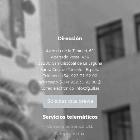
Dirección
Avenida de la Trinidad, 61
Apartado Postal 456
38200, San Cristóbal de La Laguna
Santa Cruz de Tenerife - España
Teléfono: (+34) 922 31 92 00
Whatsapp:
(+34) 922 31 92 00
Correo electrónico:
info@fg.ull.es
Solicitar cita previa
Servicios telemáticos
Correo electrónico ULL
Campus Virtual