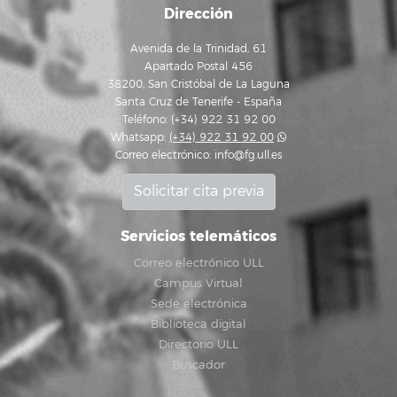
Dirección
Avenida de la Trinidad, 61
Apartado Postal 456
38200, San Cristóbal de La Laguna
Santa Cruz de Tenerife - España
Teléfono: (+34) 922 31 92 00
Whatsapp:
(+34) 922 31 92 00
Correo electrónico:
info@fg.ull.es
Solicitar cita previa
Servicios telemáticos
Correo electrónico ULL
Campus Virtual
Sede electrónica
Biblioteca digital
Directorio ULL
Buscador