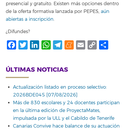
presencial y gratuito. Existen más opciones dentro
de la oferta formativa lanzada por PEPES,
aún
abiertas a inscripción
.
¿Difundes?
Facebook
Twitter
LinkedIn
WhatsApp
Telegram
Meneame
Email
Copy
Comp
Link
ÚLTIMAS NOTICIAS
Actualización listado en proceso selectivo:
2026BDE045 [07/08/2026]
Más de 830 escolares y 24 docentes participan
en la última edición de ProyectaMates,
impulsada por la ULL y el Cabildo de Tenerife
Canarias Convive hace balance de su actuación