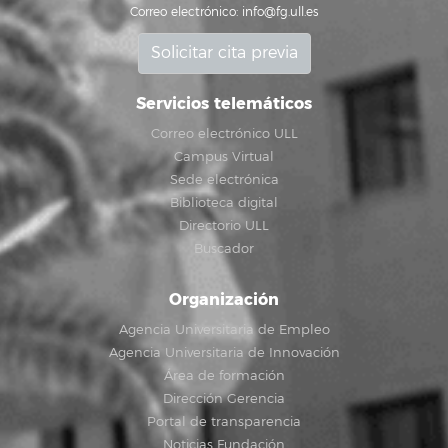
Correo electrónico:
info@fg.ull.es
Solicitar cita previa
Servicios telemáticos
Correo electrónico ULL
Campus Virtual
Sede electrónica
Biblioteca digital
Directorio ULL
Buscador
Organización
Agencia Universitaria de Empleo
Agencia Universitaria de Innovación
Área de formación
Dirección Gerencia
Portal de transparencia
Noticias Fundación