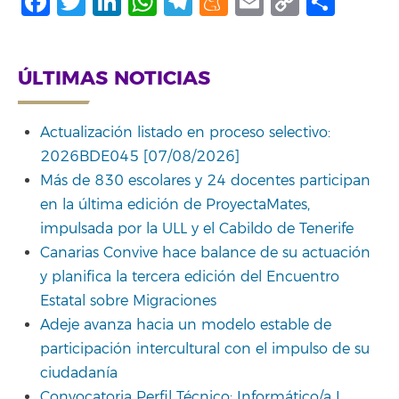
Facebook
Twitter
LinkedIn
WhatsApp
Telegram
Meneame
Email
Copy
Comp
Link
ÚLTIMAS NOTICIAS
Actualización listado en proceso selectivo:
2026BDE045 [07/08/2026]
Más de 830 escolares y 24 docentes participan
en la última edición de ProyectaMates,
impulsada por la ULL y el Cabildo de Tenerife
Canarias Convive hace balance de su actuación
y planifica la tercera edición del Encuentro
Estatal sobre Migraciones
Adeje avanza hacia un modelo estable de
participación intercultural con el impulso de su
ciudadanía
Convocatoria Perfil Técnico: Informático/a I