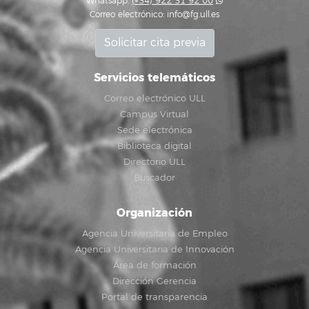
Whatsapp:
(+34) 922 31 92 00
Correo electrónico:
info@fg.ull.es
Solicitar cita previa
Servicios telemáticos
Correo electrónico ULL
Campus Virtual
Sede electrónica
Biblioteca digital
Directorio ULL
Buscador
Organización
Agencia Universitaria de Empleo
Agencia Universitaria de Innovación
Área de formación
Dirección Gerencia
Portal de transparencia