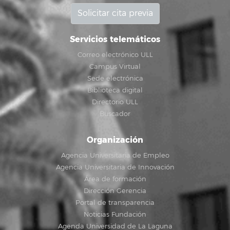
Solicitar cita previa
Servicios telemáticos
Correo electrónico ULL
Campus Virtual
Sede electrónica
Biblioteca digital
Directorio ULL
Buscador
Organización
Agencia Universitaria de Empleo
Agencia Universitaria de Innovación
Área de formación
Dirección Gerencia
Portal de transparencia
Noticias Fundación
Agenda Universidad de La Laguna