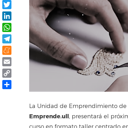
Facebook
Twitter
LinkedIn
WhatsApp
Telegram
Meneame
Email
Copy
Link
Compartir
La Unidad de Emprendimiento de la
Emprende.ull
, presentará el próx
curso en formato taller centrado e