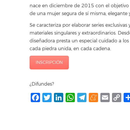
nace en diciembre de 2015 con el objetivo d
de una mujer segura de sí misma, elegante
Se caracteriza por elaborar series exclusiva
materiales singulares y extraordinarios. Desd
diseñadora presta un especial cuidado a los
cada piedra unida, en cada cadena.
INSCRIPCIÓN
¿Difundes?
Facebook
Twitter
LinkedIn
WhatsApp
Telegram
Mene
Ema
C
L