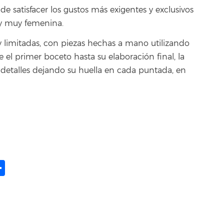
e satisfacer los gustos más exigentes y exclusivos
 y muy femenina.
s y limitadas, con piezas hechas a mano utilizando
e el primer boceto hasta su elaboración final, la
 detalles dejando su huella en cada puntada, en
ame
il
opy
Compartir
ink