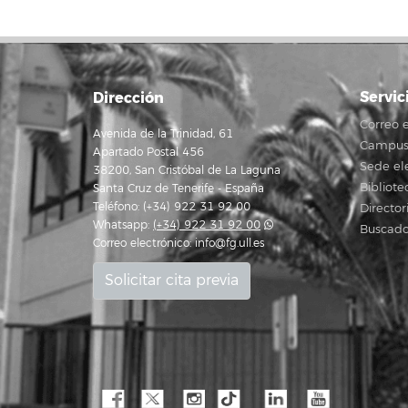
Servic
Dirección
Correo e
Avenida de la Trinidad, 61
Campus 
Apartado Postal 456
Sede el
38200, San Cristóbal de La Laguna
Bibliote
Santa Cruz de Tenerife - España
Teléfono: (+34) 922 31 92 00
Director
Whatsapp:
(+34) 922 31 92 00
Buscado
Correo electrónico:
info@fg.ull.es
Solicitar cita previa