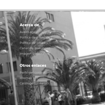
Acerca de
o
Aviso Legal
ción
Política de Privacidad
Política de cookies
Canal de denuncias
Imagen corporativa
na
Otros enlaces
Perfil del contratante
Idiomas ULL
Catálogo formativo