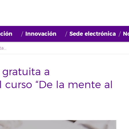
ción
Innovación
Sede electrónica
No
Vuelve la formación gratuita a Emprende.ull con el curso “De la mente al complemento”
gratuita a
 curso “De la mente al