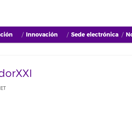
ción
Innovación
Sede electrónica
No
dorXXI
WET