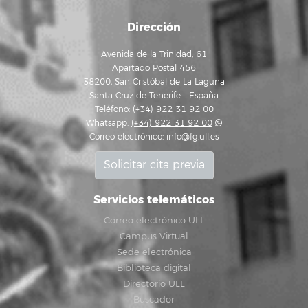
Dirección
Avenida de la Trinidad, 61
Apartado Postal 456
38200, San Cristóbal de La Laguna
Santa Cruz de Tenerife - España
Teléfono: (+34) 922 31 92 00
Whatsapp:
(+34) 922 31 92 00
Correo electrónico:
info@fg.ull.es
Solicitar cita previa
Servicios telemáticos
Correo electrónico ULL
Campus Virtual
Sede electrónica
Biblioteca digital
Directorio ULL
Buscador