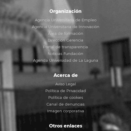
Organización
Agencia Universitaria de Empleo
Agencia Universitaria de Innovación
Área de formación
Dirección Gerencia
Portal de transparencia
Noticias Fundación
Agenda Universidad de La Laguna
Acerca de
Aviso Legal
Política de Privacidad
Política de cookies
Canal de denuncias
Imagen corporativa
Otros enlaces