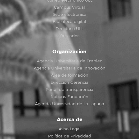
Correo electrónico ULL
Campus Virtual
Sede electrónica
Biblioteca digital
Directorio ULL
Buscador
Organización
Agencia Universitaria de Empleo
Agencia Universitaria de Innovación
Área de formación
Dirección Gerencia
Portal de transparencia
Noticias Fundación
Agenda Universidad de La Laguna
Acerca de
Aviso Legal
Política de Privacidad