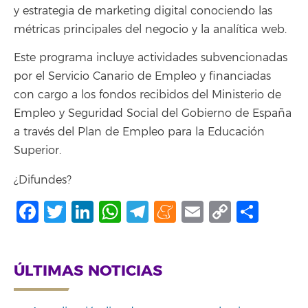
y estrategia de marketing digital conociendo las
métricas principales del negocio y la analítica web.
Este programa incluye actividades subvencionadas
por el Servicio Canario de Empleo y financiadas
con cargo a los fondos recibidos del Ministerio de
Empleo y Seguridad Social del Gobierno de España
a través del Plan de Empleo para la Educación
Superior.
¿Difundes?
Facebook
Twitter
LinkedIn
WhatsApp
Telegram
Meneame
Email
Copy
Comp
Link
ÚLTIMAS NOTICIAS