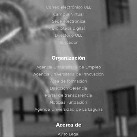
Correo electrónico ULL
Campus Virtual
Sede electrónica
Biblioteca digital
Directorio ULL
Buscador
Organización
Agencia Universitaria de Empleo
Agencia Universitaria de Innovación
Área de formación
Dirección Gerencia
Portal de transparencia
Noticias Fundación
Agenda Universidad de La Laguna
Acerca de
Aviso Legal