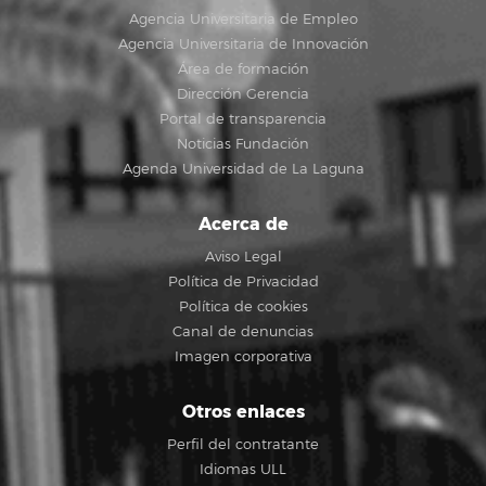
Agencia Universitaria de Empleo
Agencia Universitaria de Innovación
Área de formación
Dirección Gerencia
Portal de transparencia
Noticias Fundación
Agenda Universidad de La Laguna
Acerca de
Aviso Legal
Política de Privacidad
Política de cookies
Canal de denuncias
Imagen corporativa
Otros enlaces
Perfil del contratante
Idiomas ULL