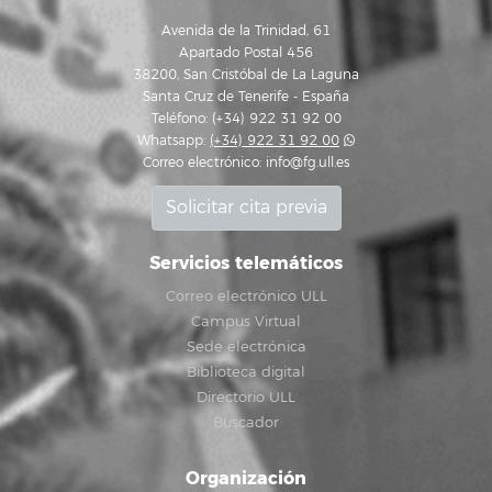
Avenida de la Trinidad, 61
Apartado Postal 456
38200, San Cristóbal de La Laguna
Santa Cruz de Tenerife - España
Teléfono: (+34) 922 31 92 00
Whatsapp:
(+34) 922 31 92 00
Correo electrónico:
info@fg.ull.es
Solicitar cita previa
Servicios telemáticos
Correo electrónico ULL
Campus Virtual
Sede electrónica
Biblioteca digital
Directorio ULL
Buscador
Organización