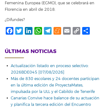
Femenina Europea (EGMO), que se celebrará en
Florencia en abril de 2018.
¿Difundes?
Facebook
Twitter
LinkedIn
WhatsApp
Telegram
Meneame
Email
Copy
Comp
Link
ÚLTIMAS NOTICIAS
Actualización listado en proceso selectivo:
2026BDE045 [07/08/2026]
Más de 830 escolares y 24 docentes participan
en la última edición de ProyectaMates,
impulsada por la ULL y el Cabildo de Tenerife
Canarias Convive hace balance de su actuación
y planifica la tercera edición del Encuentro