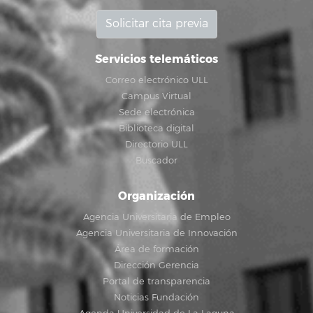
Solicitar cita previa
Servicios telemáticos
Correo electrónico ULL
Campus Virtual
Sede electrónica
Biblioteca digital
Directorio ULL
Buscador
Organización
Agencia Universitaria de Empleo
Agencia Universitaria de Innovación
Área de formación
Dirección Gerencia
Portal de transparencia
Noticias Fundación