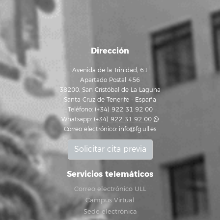
Dirección
Avenida de la Trinidad, 61
Apartado Postal 456
38200, San Cristóbal de La Laguna
Santa Cruz de Tenerife - España
Teléfono: (+34) 922 31 92 00
Whatsapp:
(+34) 922 31 92 00
Correo electrónico:
info@fg.ull.es
Solicitar cita previa
Servicios telemáticos
Correo electrónico ULL
Campus Virtual
Sede electrónica