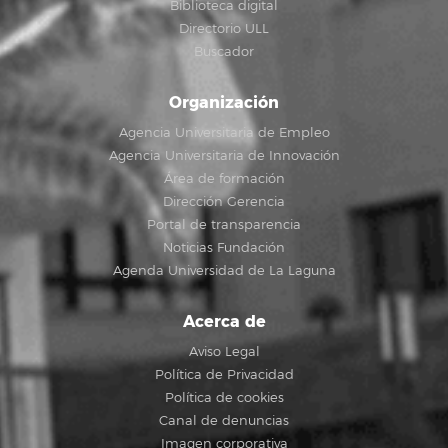
Biblioteca digital
Directorio ULL
Buscador
Organización
Agencia Universitaria de Empleo
Agencia Universitaria de Innovación
Área de formación
Dirección Gerencia
Portal de transparencia
Noticias Fundación
Agenda Universidad de La Laguna
Acerca de
Aviso Legal
Política de Privacidad
Política de cookies
Canal de denuncias
Imagen corporativa