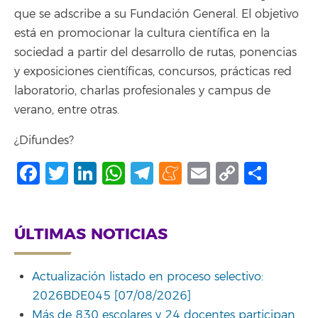
que se adscribe a su Fundación General. El objetivo
está en promocionar la cultura científica en la
sociedad a partir del desarrollo de rutas, ponencias
y exposiciones científicas, concursos, prácticas red
laboratorio, charlas profesionales y campus de
verano, entre otras.
¿Difundes?
Facebook
Twitter
LinkedIn
WhatsApp
Telegram
Meneame
Email
Copy
Comp
Link
ÚLTIMAS NOTICIAS
Actualización listado en proceso selectivo:
2026BDE045 [07/08/2026]
Más de 830 escolares y 24 docentes participan