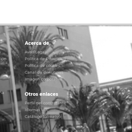
Acerca de
o
Aviso Legal
ción
Política de Privacidad
Política de cookies
Canal de denuncias
Imagen corporativa
na
Otros enlaces
Perfil del contratante
Idiomas ULL
Catálogo formativo