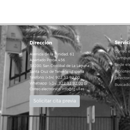
Servic
Dirección
Correo e
Avenida de la Trinidad, 61
Campus 
Apartado Postal 456
Sede el
38200, San Cristóbal de La Laguna
Bibliote
Santa Cruz de Tenerife - España
Teléfono: (+34) 922 31 92 00
Director
Whatsapp:
(+34) 922 31 92 00
Buscado
Correo electrónico:
info@fg.ull.es
Solicitar cita previa