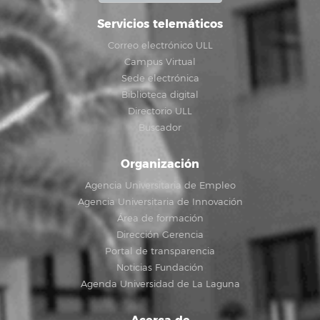
Servicios telemáticos
Correo electrónico ULL
Campus Virtual
Sede electrónica
Biblioteca digital
Directorio ULL
Buscador
Organización
Agencia Universitaria de Empleo
Agencia Universitaria de Innovación
Área de formación
Dirección Gerencia
Portal de transparencia
Noticias Fundación
Agenda Universidad de La Laguna