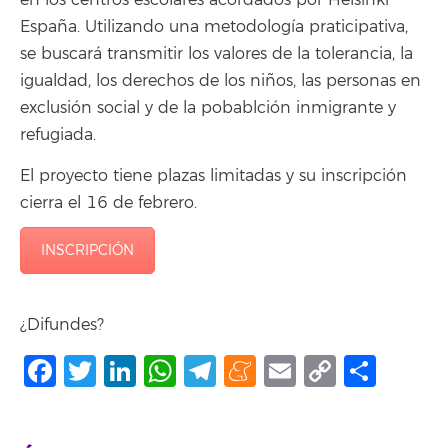
en los centros escolares acordados por Helsinki
España. Utilizando una metodología praticipativa,
se buscará transmitir los valores de la tolerancia, la
igualdad, los derechos de los niños, las personas en
exclusión social y de la pobablción inmigrante y
refugiada.
El proyecto tiene plazas limitadas y su inscripción
cierra el 16 de febrero.
INSCRIPCIÓN
¿Difundes?
Facebook
Twitter
LinkedIn
WhatsApp
Telegram
Meneame
Email
Copy
Comp
Link