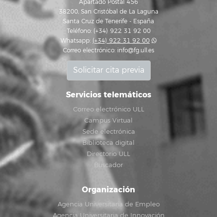
Apartado Postal 456
38200, San Cristóbal de La Laguna
Santa Cruz de Tenerife - España
Teléfono: (+34) 922 31 92 00
Whatsapp:
(+34) 922 31 92 00
Correo electrónico:
info@fg.ull.es
Solicitar cita previa
Servicios telemáticos
Correo electrónico ULL
Campus Virtual
Sede electrónica
Biblioteca digital
Directorio ULL
Buscador
Organización
Agencia Universitaria de Empleo
Agencia Universitaria de Innovación