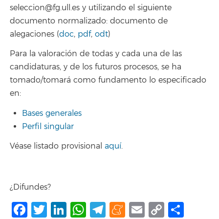
seleccion@fg.ull.es y utilizando el siguiente
documento normalizado: documento de
alegaciones (
doc
,
pdf
,
odt
)
Para la valoración de todas y cada una de las
candidaturas, y de los futuros procesos, se ha
tomado/tomará como fundamento lo especificado
en:
Bases generales
Perfil singular
Véase listado provisional
aquí
.
¿Difundes?
Facebook
Twitter
LinkedIn
WhatsApp
Telegram
Meneame
Email
Copy
Shar