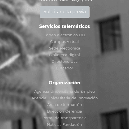
Correo electrónico:
info@fg.ull.es
Solicitar cita previa
Servicios telemáticos
Correo electrónico ULL
Campus Virtual
Sede electrónica
Biblioteca digital
Directorio ULL
Buscador
Organización
Agencia Universitaria de Empleo
Agencia Universitaria de Innovación
Área de formación
Dirección Gerencia
Portal de transparencia
Noticias Fundación