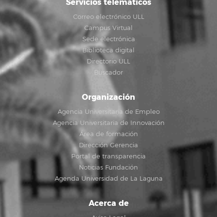
Correo electrónico ULL
Campus Virtual
Sede electrónica
Biblioteca digital
Directorio ULL
Buscador
Organización
Agencia Universitaria de Empleo
Agencia Universitaria de Innovación
Área de formación
Dirección Gerencia
Portal de transparencia
Noticias Fundación
Agenda Universidad de La Laguna
Acerca de
Aviso Legal