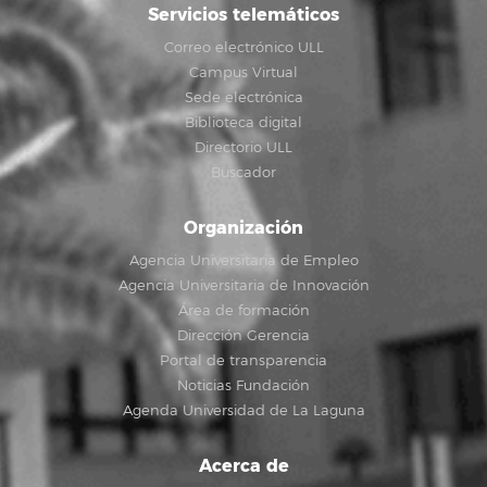
Servicios telemáticos
Correo electrónico ULL
Campus Virtual
Sede electrónica
Biblioteca digital
Directorio ULL
Buscador
Organización
Agencia Universitaria de Empleo
Agencia Universitaria de Innovación
Área de formación
Dirección Gerencia
Portal de transparencia
Noticias Fundación
Agenda Universidad de La Laguna
Acerca de