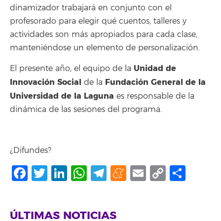
dinamizador trabajará en conjunto con el
profesorado para elegir qué cuentos, talleres y
actividades son más apropiados para cada clase,
manteniéndose un elemento de personalización.
Unidad de
El presente año, el equipo de la
Innovación Social
Fundación General de la
de la
Universidad de la Laguna
es responsable de la
dinámica de las sesiones del programa.
¿Difundes?
Facebook
Twitter
LinkedIn
WhatsApp
Telegram
Meneame
Email
Copy
Comp
Link
ÚLTIMAS NOTICIAS