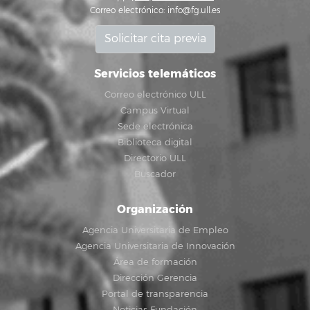
Correo electrónico:
info@fg.ull.es
Solicitar cita previa
Servicios telemáticos
Correo electrónico ULL
Campus Virtual
Sede electrónica
Biblioteca digital
Directorio ULL
Buscador
Organización
Agencia Universitaria de Empleo
Agencia Universitaria de Innovación
Área de formación
Dirección Gerencia
Portal de transparencia
Noticias Fundación