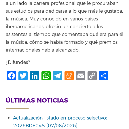
a un lado la carrera profesional que le procuraban
sus estudios para dedicarse a lo que más le gustaba,
la música. Muy conocido en varios países
iberoamericanos, ofreció un concierto a los
asistentes al tiempo que comentaba qué era para él
la música, cómo se había formado y qué premios
internacionales había alcanzado.
¿Difundes?
Facebook
Twitter
LinkedIn
WhatsApp
Telegram
Meneame
Email
Copy
Comp
Link
ÚLTIMAS NOTICIAS
Actualización listado en proceso selectivo:
2026BDE045 [07/08/2026]