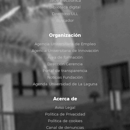
Sede electrónica
Biblioteca digital
Directorio ULL
Buscador
Organización
Agencia Universitaria de Empleo
Agencia Universitaria de Innovación
Área de formación
Dirección Gerencia
Portal de transparencia
Noticias Fundación
Agenda Universidad de La Laguna
Acerca de
Aviso Legal
Política de Privacidad
Política de cookies
Canal de denuncias