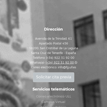
Dirección
Avenida de la Trinidad, 61
Apartado Postal 456
38200, San Cristóbal de La Laguna
Santa Cruz de Tenerife - España
Teléfono: (+34) 922 31 92 00
Whatsapp:
(+34) 922 31 92 00
Correo electrónico:
info@fg.ull.es
Solicitar cita previa
Servicios telemáticos
Correo electrónico ULL
Campus Virtual