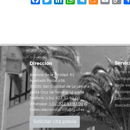
L
Servic
Dirección
Correo e
Avenida de la Trinidad, 61
Campus 
Apartado Postal 456
Sede el
38200, San Cristóbal de La Laguna
Bibliote
Santa Cruz de Tenerife - España
Teléfono: (+34) 922 31 92 00
Director
Whatsapp:
(+34) 922 31 92 00
Buscado
Correo electrónico:
info@fg.ull.es
Solicitar cita previa