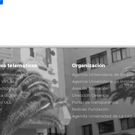
ink
ios telemáticos
Organización
lectrónico ULL
Agencia Universitaria de Emple
Virtual
Agencia Universitaria de Innova
ectrónica
Área de formación
ca digital
Dirección Gerencia
io ULL
Portal de transparencia
r
Noticias Fundación
Agenda Universidad de La Lagu