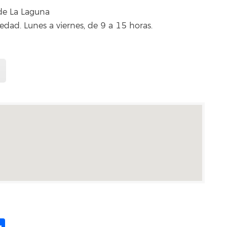
 de La Laguna
edad. Lunes a viernes, de 9 a 15 horas.
ame
il
opy
Compartir