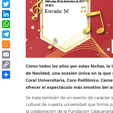
Facebook
Twitter
LinkedIn
WhatsApp
Telegram
Meneame
Email
Como todos los años por estas fechas, la
Copy
de Navidad, una ocasión única en la que
Coral Universitaria, Coro Polifónico, Cam
Link
Compartir
ofrecer el espectáculo más emotivo del a
Se trata también de un evento de carácter s
cultural
de nuestra universidad que forma p
la colaboración de la Fundación Cajacanaria