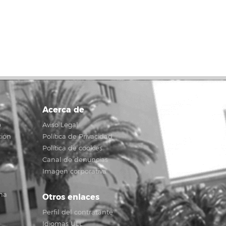
Acerca de
o
Aviso Legal
ción
Política de Privacidad
Política de cookies
Canal de denuncias
Imagen corporativa
na
Otros enlaces
Perfil del contratante
Idiomas ULL