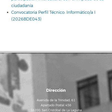
ciudadanía
Convocatoria Perfil Técnico: Informático/a I
(2026BDE043)
Dirección
Avenida de la Trinidad, 61
Apartado Postal 456
38200, San Cristóbal de La Laguna