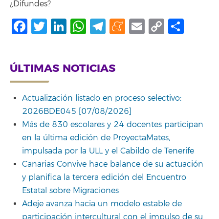
¿Difundes?
Facebook
Twitter
LinkedIn
WhatsApp
Telegram
Meneame
Email
Copy
Comp
Link
ÚLTIMAS NOTICIAS
Actualización listado en proceso selectivo:
2026BDE045 [07/08/2026]
Más de 830 escolares y 24 docentes participan
en la última edición de ProyectaMates,
impulsada por la ULL y el Cabildo de Tenerife
Canarias Convive hace balance de su actuación
y planifica la tercera edición del Encuentro
Estatal sobre Migraciones
Adeje avanza hacia un modelo estable de
participación intercultural con el impulso de su