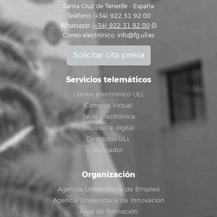
Santa Cruz de Tenerife - España
Teléfono: (+34) 922 31 92 00
Whatsapp:
(+34) 922 31 92 00
Correo electrónico:
info@fg.ull.es
Solicitar cita previa
Servicios telemáticos
Correo electrónico ULL
Campus Virtual
Sede electrónica
Biblioteca digital
Directorio ULL
Buscador
Organización
Agencia Universitaria de Empleo
Agencia Universitaria de Innovación
Área de formación