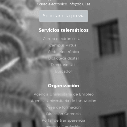
Correo electrónico:
info@fg.ull.es
Solicitar cita previa
Servicios telemáticos
Correo electrónico ULL
Campus Virtual
Sede electrónica
Biblioteca digital
Directorio ULL
Buscador
Organización
Agencia Universitaria de Empleo
Agencia Universitaria de Innovación
Área de formación
Dirección Gerencia
Portal de transparencia
Noticias Fundación