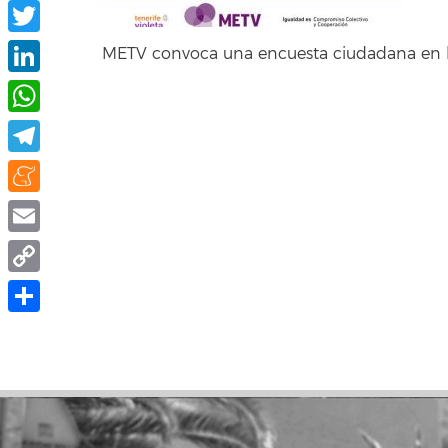
Facebook
Twitter
METV convoca una encuesta ciudadana en l
LinkedIn
WhatsApp
Telegram
Meneame
Email
Copy
Link
Share