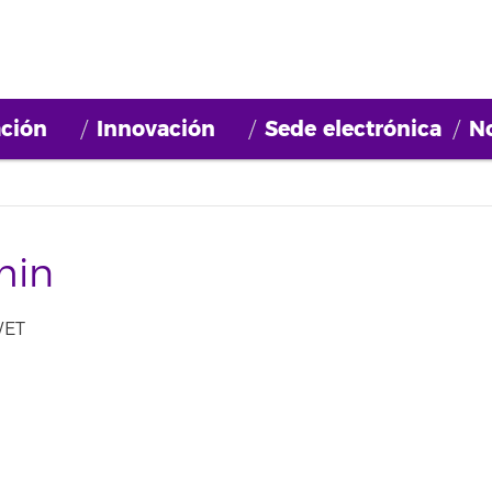
ción
Innovación
Sede electrónica
No
min
WET