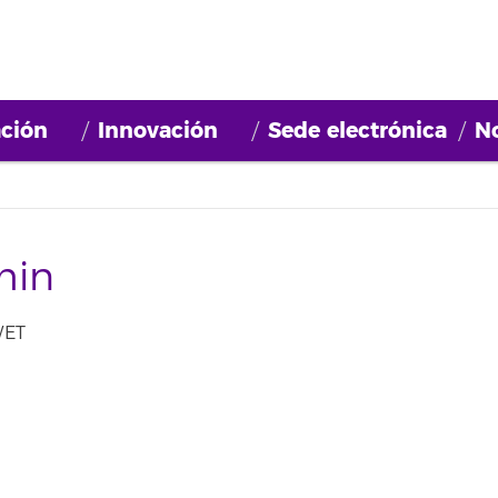
ción
Innovación
Sede electrónica
No
min
WET