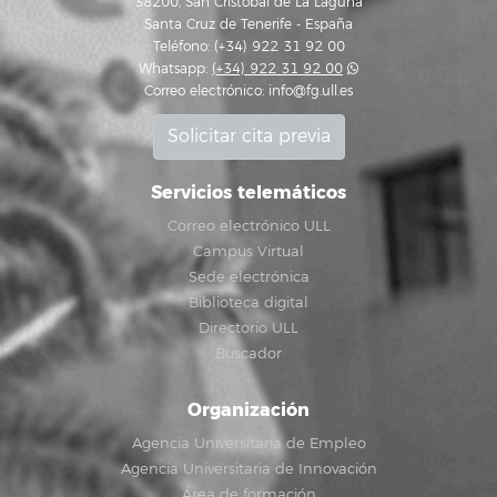
38200, San Cristóbal de La Laguna
Santa Cruz de Tenerife - España
Teléfono: (+34) 922 31 92 00
Whatsapp:
(+34) 922 31 92 00
Correo electrónico:
info@fg.ull.es
Solicitar cita previa
Servicios telemáticos
Correo electrónico ULL
Campus Virtual
Sede electrónica
Biblioteca digital
Directorio ULL
Buscador
Organización
Agencia Universitaria de Empleo
Agencia Universitaria de Innovación
Área de formación