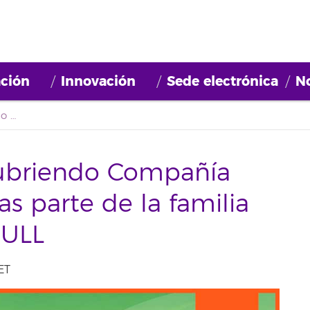
ción
Innovación
Sede electrónica
No
El encuentro “Descubriendo Compañía Cervecera de Canarias parte de la familia ABINBEV” llega a la ULL
cubriendo Compañía
s parte de la familia
 ULL
ET