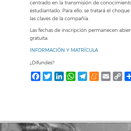
centrado en la transmisión de conocimientos
estudiantado. Para ello, se tratará el choque 
las claves de la compañía.
Las fechas de inscripción permanecen abier
gratuita.
INFORMACIÓN Y MATRÍCULA
¿Difundes?
Facebook
Twitter
LinkedIn
WhatsApp
Telegram
Mene
Ema
C
L