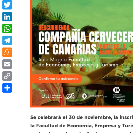
Facebook
Twitter
LinkedIn
WhatsApp
Telegram
Meneame
Email
Copy
Link
Compartir
Se celebrará el 30 de noviembre, la inscr
la Facultad de Economía, Empresa y Turi