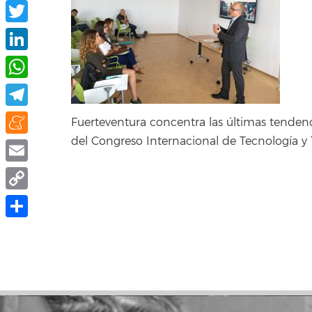
Facebook
Twitter
LinkedIn
WhatsApp
Telegram
Fuerteventura concentra las últimas tendenc
del Congreso Internacional de Tecnología y 
Meneame
Email
Copy
Link
Compartir