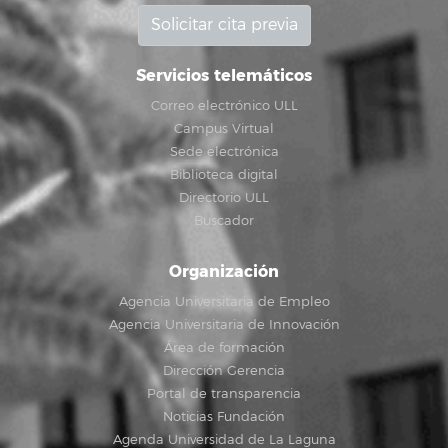
Solicitar cita previa
Servicios telemáticos
Correo electrónico ULL
Campus Virtual
Sede electrónica
Biblioteca digital
Directorio ULL
Buscador
Organización
Agencia Universitaria de Empleo
Agencia Universitaria de Innovación
Área de formación
Dirección Gerencia
Portal de transparencia
Noticias Fundación
Agenda Universidad de La Laguna