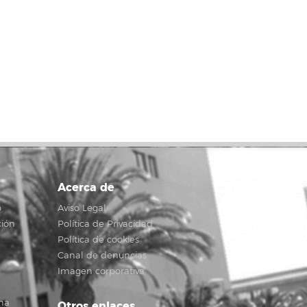
Acerca de
o
Aviso Legal
ción
Política de Privacidad
Política de cookies
Canal de denuncias
Imagen corporativa
na
Otros enlaces