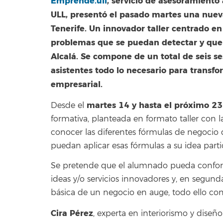
Emprende.ull
, servicio de asesoramient
ULL, presentó el pasado martes una nueva
Tenerife. Un innovador taller centrado e
problemas que se puedan detectar y que 
Alcalá. Se compone de un total de seis ses
asistentes todo lo necesario para transf
empresarial.
martes 14 y hasta el próximo 2
Desde el
formativa, planteada en formato taller con l
conocer las diferentes fórmulas de negocio q
puedan aplicar esas fórmulas a su idea partic
Se pretende que el alumnado pueda conform
ideas y/o servicios innovadores y, en segun
básica de un negocio en auge, todo ello con
Cira Pérez
, experta en interiorismo y diseñ