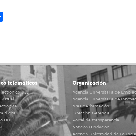
ame
il
opy
Share
ink
ios telemáticos
Organización
lectrónico ULL
Agencia Universitaria de Emple
Virtual
Agencia Universitaria de Innova
ectrónica
Área de formación
ca digital
Dirección Gerencia
io ULL
Portal de transparencia
r
Noticias Fundación
Agenda Universidad de La Lagu