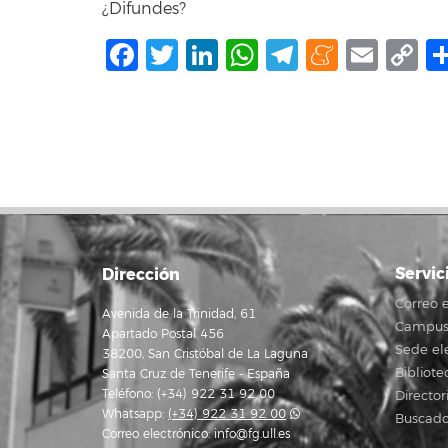
¿Difundes?
Facebook
Twitter
LinkedIn
WhatsApp
Telegram
Mene
Ema
C
L
Servic
Dirección
Correo e
Avenida de la Trinidad, 61
Campus 
Apartado Postal 456
Sede el
38200, San Cristóbal de La Laguna
Bibliote
Santa Cruz de Tenerife - España
Teléfono: (+34) 922 31 92 00
Director
Whatsapp:
(+34) 922 31 92 00
Buscado
Correo electrónico:
info@fg.ull.es