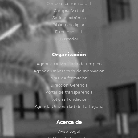
Correo electrónico ULL
Campus Virtual
Sede electrónica
Biblioteca digital
Directorio ULL
Buscador
Organización
Agencia Universitaria de Empleo
Agencia Universitaria de Innovación
Área de formación
Dirección Gerencia
Portal de transparencia
Noticias Fundación
Agenda Universidad de La Laguna
Acerca de
Aviso Legal