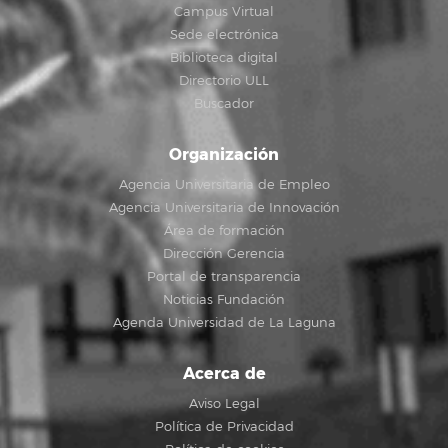
Campus Virtual
Sede electrónica
Biblioteca digital
Directorio ULL
Buscador
Organización
Agencia Universitaria de Empleo
Agencia Universitaria de Innovación
Área de formación
Dirección Gerencia
Portal de transparencia
Noticias Fundación
Agenda Universidad de La Laguna
Acerca de
Aviso Legal
Política de Privacidad