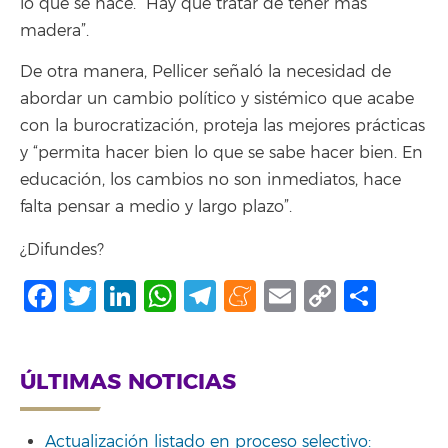
lo que se hace. “Hay que tratar de tener más
madera”.
De otra manera, Pellicer señaló la necesidad de
abordar un cambio político y sistémico que acabe
con la burocratización, proteja las mejores prácticas
y “permita hacer bien lo que se sabe hacer bien. En
educación, los cambios no son inmediatos, hace
falta pensar a medio y largo plazo”.
¿Difundes?
Facebook
Twitter
LinkedIn
WhatsApp
Telegram
Meneame
Email
Copy
Comp
Link
ÚLTIMAS NOTICIAS
Actualización listado en proceso selectivo: