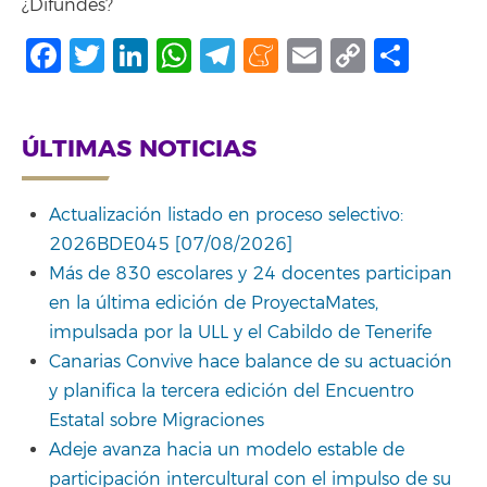
¿Difundes?
Facebook
Twitter
LinkedIn
WhatsApp
Telegram
Meneame
Email
Copy
Comp
Link
ÚLTIMAS NOTICIAS
Actualización listado en proceso selectivo:
2026BDE045 [07/08/2026]
Más de 830 escolares y 24 docentes participan
en la última edición de ProyectaMates,
impulsada por la ULL y el Cabildo de Tenerife
Canarias Convive hace balance de su actuación
y planifica la tercera edición del Encuentro
Estatal sobre Migraciones
Adeje avanza hacia un modelo estable de
participación intercultural con el impulso de su