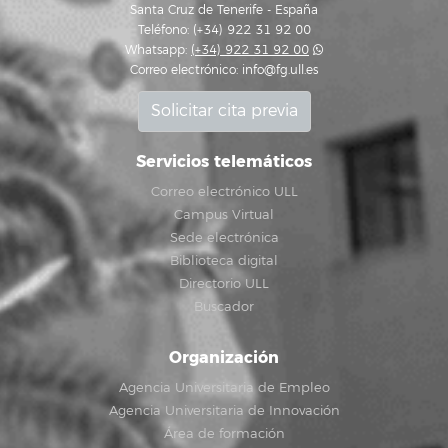
Santa Cruz de Tenerife - España
Teléfono: (+34) 922 31 92 00
Whatsapp:
(+34) 922 31 92 00
Correo electrónico:
info@fg.ull.es
Solicitar cita previa
Servicios telemáticos
Correo electrónico ULL
Campus Virtual
Sede electrónica
Biblioteca digital
Directorio ULL
Buscador
Organización
Agencia Universitaria de Empleo
Agencia Universitaria de Innovación
Área de formación