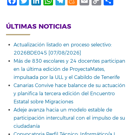
Facebook
Twitter
LinkedIn
WhatsApp
Telegram
Meneame
Email
Copy
Comp
Link
ÚLTIMAS NOTICIAS
Actualización listado en proceso selectivo:
2026BDE045 [07/08/2026]
Más de 830 escolares y 24 docentes participan
en la última edición de ProyectaMates,
impulsada por la ULL y el Cabildo de Tenerife
Canarias Convive hace balance de su actuación
y planifica la tercera edición del Encuentro
Estatal sobre Migraciones
Adeje avanza hacia un modelo estable de
participación intercultural con el impulso de su
ciudadanía
Convocatoria Perfil Técnico: Informático/a I