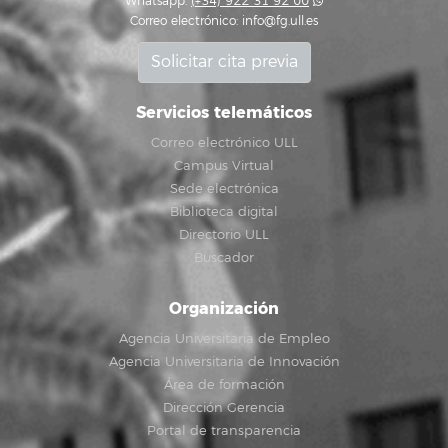
Whatsapp:
(+34) 922 31 92 00
Correo electrónico:
info@fg.ull.es
Solicitar cita previa
Servicios telemáticos
Correo electrónico ULL
Campus Virtual
Sede electrónica
Biblioteca digital
Directorio ULL
Buscador
Organización
Agencia Universitaria de Empleo
Agencia Universitaria de Innovación
Área de formación
Dirección Gerencia
Portal de transparencia