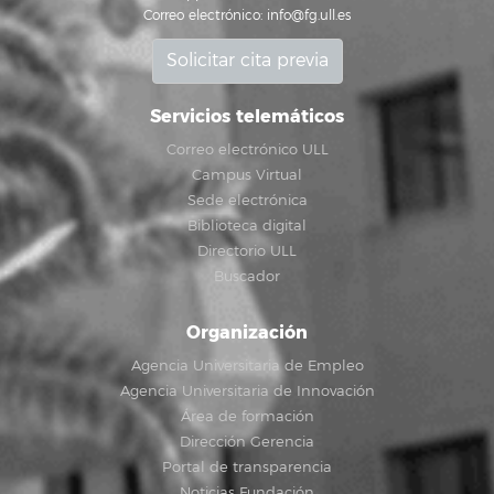
Correo electrónico:
info@fg.ull.es
Solicitar cita previa
Servicios telemáticos
Correo electrónico ULL
Campus Virtual
Sede electrónica
Biblioteca digital
Directorio ULL
Buscador
Organización
Agencia Universitaria de Empleo
Agencia Universitaria de Innovación
Área de formación
Dirección Gerencia
Portal de transparencia
Noticias Fundación