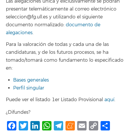
Las alegaciones única y exclusivamente se podrán
presentar telemáticamente al correo electrónico
seleccion@fg.ull.es y utilizando el siguiente
documento normalizado:
documento de
alegaciones
.
Para la valoración de todas y cada una de las
candidaturas, y de los futuros procesos, se ha
tomado/tomará como fundamento lo especificado
en:
Bases generales
Perfil singular
Puede ver el listado 1er Listado Provisional
aquí
.
¿Difundes?
Facebook
Twitter
LinkedIn
WhatsApp
Telegram
Meneame
Email
Copy
Comp