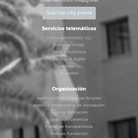
Correo electrónico:
info@fg.ull.es
Solicitar cita previa
Servicios telemáticos
Correo electrónico ULL
Campus Virtual
Sede electrónica
Biblioteca digital
Directorio ULL
Buscador
Organización
Agencia Universitaria de Empleo
Agencia Universitaria de Innovación
Área de formación
Dirección Gerencia
Portal de transparencia
Noticias Fundación