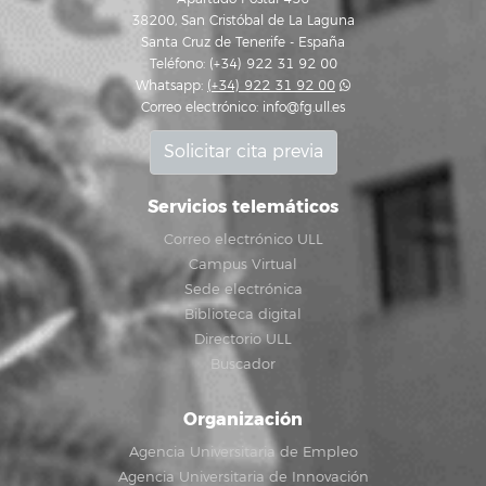
38200, San Cristóbal de La Laguna
Santa Cruz de Tenerife - España
Teléfono: (+34) 922 31 92 00
Whatsapp:
(+34) 922 31 92 00
Correo electrónico:
info@fg.ull.es
Solicitar cita previa
Servicios telemáticos
Correo electrónico ULL
Campus Virtual
Sede electrónica
Biblioteca digital
Directorio ULL
Buscador
Organización
Agencia Universitaria de Empleo
Agencia Universitaria de Innovación