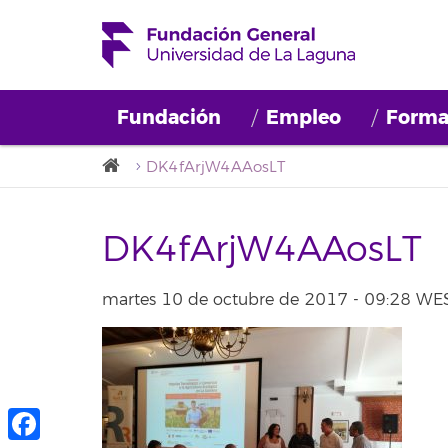
Fundación
Empleo
Forma
DK4fArjW4AAosLT
DK4fArjW4AAosLT
martes 10 de octubre de 2017 - 09:28 WE