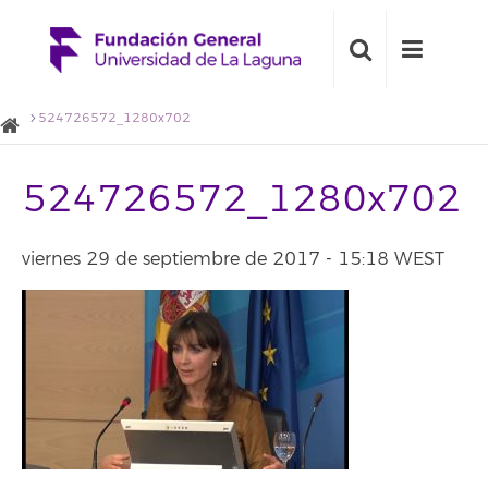
524726572_1280x702
524726572_1280x702
viernes 29 de septiembre de 2017 - 15:18 WEST