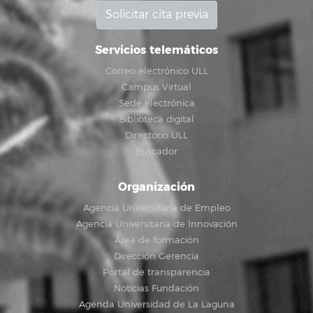
Solicitar cita previa
Servicios telemáticos
Correo electrónico ULL
Campus Virtual
Sede electrónica
Biblioteca digital
Directorio ULL
Buscador
Organización
Agencia Universitaria de Empleo
Agencia Universitaria de Innovación
Área de formación
Dirección Gerencia
Portal de transparencia
Noticias Fundación
Agenda Universidad de La Laguna